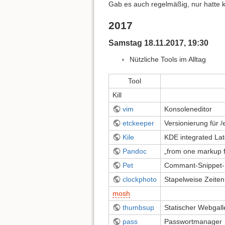
Gab es auch regelmäßig, nur hatte k
2017
Samstag 18.11.2017, 19:30
Nützliche Tools im Alltag
Tool
Kill
vim
Konsoleneditor
etckeeper
Versionierung für /
Kile
KDE integrated Lat
Pandoc
„from one markup f
Pet
Commant-Snippet
clockphoto
Stapelweise Zeite
mosh
thumbsup
Statischer Webgall
pass
Passwortmanager