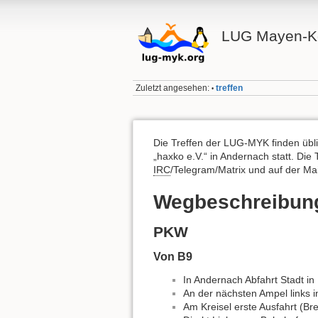
LUG Mayen-K
Zuletzt angesehen:
treffen
•
Die Treffen der LUG-MYK finden üb
„haxko e.V.“ in Andernach statt. Die
IRC
/Telegram/Matrix und auf der Mai
Wegbeschreibun
PKW
Von B9
In Andernach Abfahrt Stadt i
An der nächsten Ampel links i
Am Kreisel erste Ausfahrt (Br