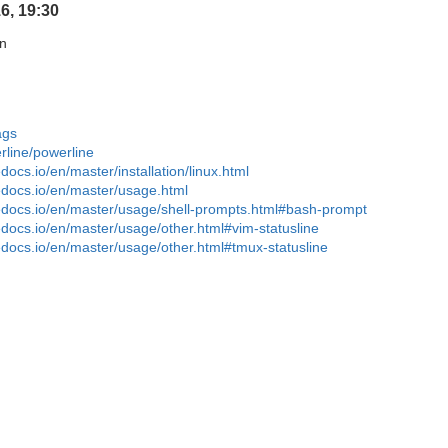
6, 19:30
on
ags
rline/powerline
docs.io/en/master/installation/linux.html
edocs.io/en/master/usage.html
hedocs.io/en/master/usage/shell-prompts.html#bash-prompt
edocs.io/en/master/usage/other.html#vim-statusline
edocs.io/en/master/usage/other.html#tmux-statusline